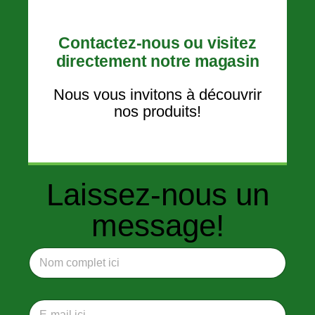
Contactez-nous ou visitez
directement notre magasin
Nous vous invitons à découvrir
nos produits!
Laissez-nous un
message!
N
o
m
c
E
o