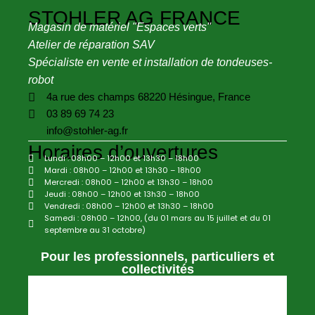
STOHLER AG FRANCE
Magasin de matériel "Espaces verts''
Atelier de réparation SAV
Spécialiste en vente et installation de tondeuses-
robot
4a rue des champs 68220 Hésingue, France
03 89 69 74 23
info@stohler-ag.fr
Horaires d’ouvertures
Lundi : 08h00 – 12h00 et 13h30 – 18h00
Mardi : 08h00 – 12h00 et 13h30 – 18h00
Mercredi : 08h00 – 12h00 et 13h30 – 18h00
Jeudi : 08h00 – 12h00 et 13h30 – 18h00
Vendredi : 08h00 – 12h00 et 13h30 – 18h00
Samedi : 08h00 – 12h00, (du 01 mars au 15 juillet et du 01
septembre au 31 octobre)
Pour les professionnels, particuliers et
collectivités